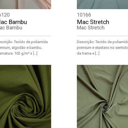
6120
10166
ac Bambu
Mac Stretch
ac Bambu
Mac Stretch
scrição: Tecido de poliamida
Descrição: Tecido de poliamid
emium, algodão e bambu.
premium e elastano no sentido
amatura: 102 g/m² ± […]
da trama e […]