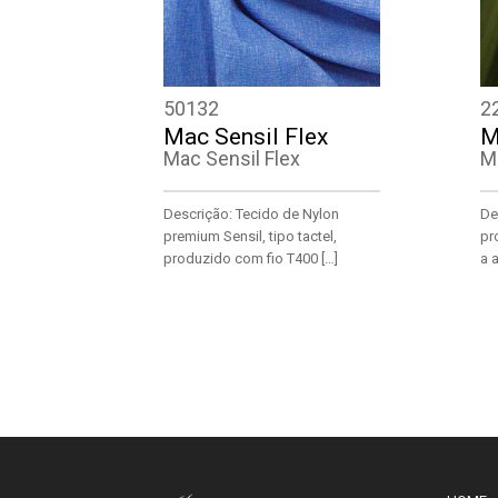
50132
2
Mac Sensil Flex
M
Mac Sensil Flex
M
Descrição: Tecido de Nylon
De
premium Sensil, tipo tactel,
pr
produzido com fio T400 […]
a a