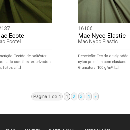
2137
16106
ac Ecotel
Mac Nyco Elastic
ac Ecotel
Mac Nyco Elastic
scrição: Tecido de poliéster
Descrição: Tecido de algodão 
oduzido com fios texturizados
nylon premium com elastano.
r, feitos a […]
Gramatura: 100 g/m². […]
Página 1 de 4
1
2
3
4
»