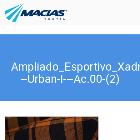
Ampliado_Esportivo_Xad
--Urban-I---Ac.00-(2)