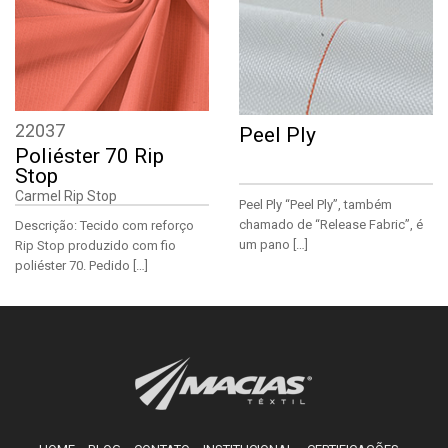
        )

22037
Peel Ply
Poliéster 70 Rip
Stop
Carmel Rip Stop
Peel Ply “Peel Ply”, também
chamado de “Release Fabric”, é
Descrição: Tecido com reforço
um pano […]
Rip Stop produzido com fio
poliéster 70. Pedido […]