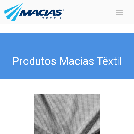
Produtos Macias Têxtil