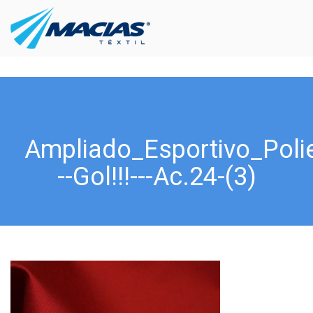
Ampliado_Esportivo_Poli
--Gol!!!---Ac.24-(3)