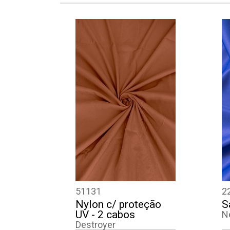
Array

(

    [post_type] => produto

    [posts_per_page] => 4

    [post__in] => Array

        (

            [0] => 149

            [1] => 88

            [2] => 113

            [3] => 152

        )

51131
2
Nylon c/ proteção
S
UV - 2 cabos
N
Destroyer