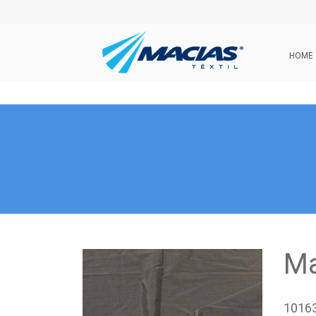
HOME
Ma
1016