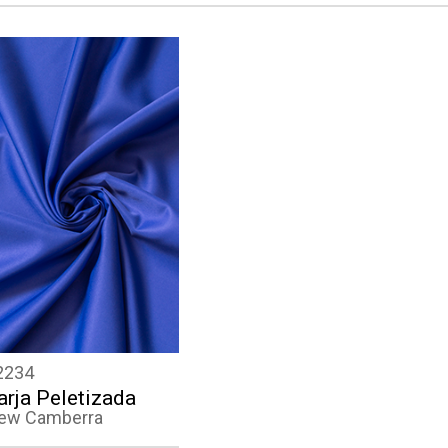
2234
arja Peletizada
ew Camberra