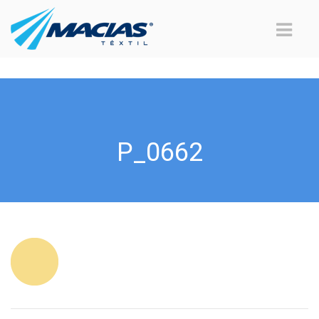
P_0662