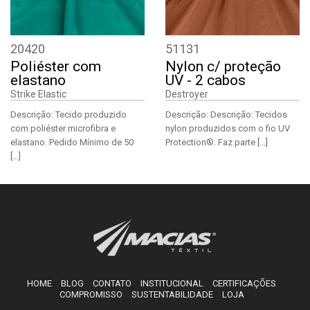
20420
51131
Poliéster com
Nylon c/ proteção
elastano
UV - 2 cabos
Strike Elastic
Destroyer
Descrição: Tecido produzido
Descrição: Descrição: Tecidos
com poliéster microfibra e
nylon produzidos com o fio UV
elastano. Pedido Mínimo de 50
Protection®. Faz parte […]
[…]
HOME
BLOG
CONTATO
INSTITUCIONAL
CERTIFICAÇÕES
COMPROMISSO
SUSTENTABILIDADE
LOJA