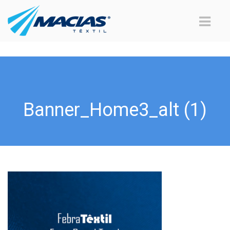
Banner_Home3_alt (1)